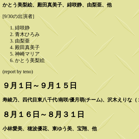
かとう美梨絵、殿田真美子、緋咲静、由梨亜、他
[9/30の出演者]
緋咲静
青木ひろみ
由梨亜
殿田真美子
神崎マリア
かとう美梨絵
(report by teno)
９月１日～９月１５日
寿綾乃、四代目東八千代/南咲/優月萌(チーム)、沢木えり
８月１６日～８月３１日
小林愛美、穂波優花、東ゆう美、宝翔、他