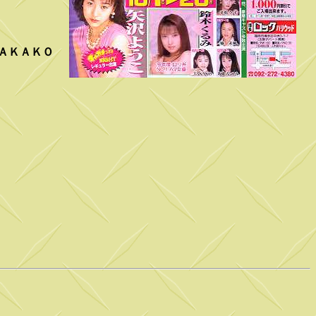
ＡＫＡＫＯ