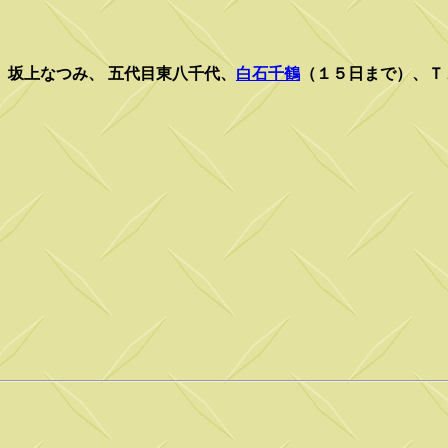
、坂上なつみ、 五代目東八千代、
白石千鶴
（１５日まで）、Ｔ