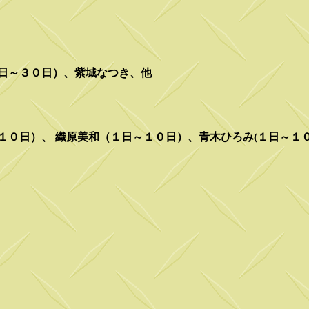
日～３０日）、紫城なつき、他
１０日）、 織原美和（１日～１０日）、青木ひろみ(１日～１