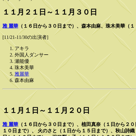
１１月２１日～１１月３０日
雅 麗華
（１６日から３０日まで）、森本由麻、珠木美華（１
[11/21-11/30の出演者]
アキラ
外国人ダンサー
瀬能優
珠木美華
雅麗華
森本由麻
１１月１日～１１月２０日
雅 麗華
（１６日から３０日まで）、植田真奈（１日から２０
１０日まで）、 火のさと（１日から１５日まで）、秋山詩