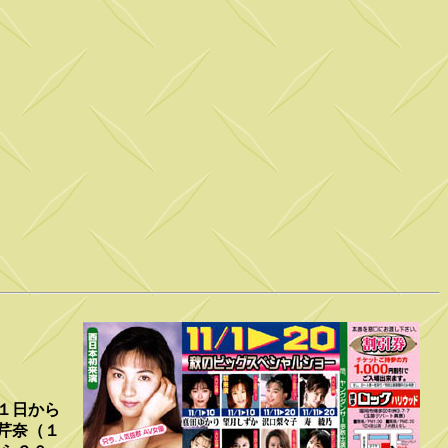
１日から
芹奈（１