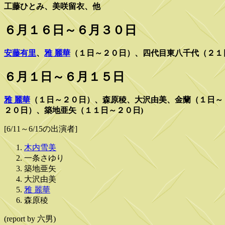
工藤ひとみ、美咲留衣、他
６月１６日～６月３０日
安藤有里
、
雅 麗華
（１日～２０日）、四代目東八千代（２１
６月１日～６月１５日
雅 麗華
（１日～２０日）、森原稜、大沢由美、金蘭（１日～
２０日）、築地亜矢（１１日～２０日)
[6/11～6/15の出演者]
木内雪美
一条さゆり
築地亜矢
大沢由美
雅 麗華
森原稜
(report by 六男)