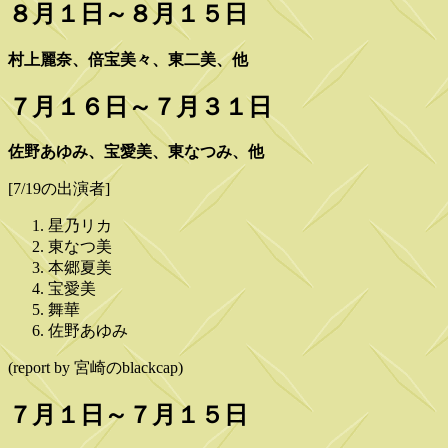
８月１日～８月１５日
村上麗奈、倍宝美々、東二美、他
７月１６日～７月３１日
佐野あゆみ、宝愛美、東なつみ、他
[7/19の出演者]
星乃リカ
東なつ美
本郷夏美
宝愛美
舞華
佐野あゆみ
(report by 宮崎のblackcap)
７月１日～７月１５日