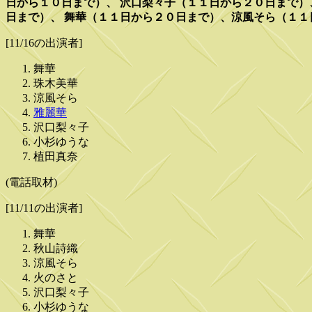
日から１０日まで）、 沢口梨々子（１１日から２０日まで）
日まで）、 舞華（１１日から２０日まで）、涼風そら（１１
[11/16の出演者]
舞華
珠木美華
涼風そら
雅麗華
沢口梨々子
小杉ゆうな
植田真奈
(電話取材)
[11/11の出演者]
舞華
秋山詩織
涼風そら
火のさと
沢口梨々子
小杉ゆうな