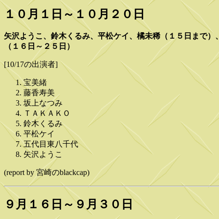
１０月１日～１０月２０日
矢沢ようこ、鈴木くるみ、平松ケイ、橘未稀（１５日まで）
（１６日～２５日）
[10/17の出演者]
宝美緒
藤香寿美
坂上なつみ
ＴＡＫＡＫＯ
鈴木くるみ
平松ケイ
五代目東八千代
矢沢ようこ
(report by 宮崎のblackcap)
９月１６日～９月３０日