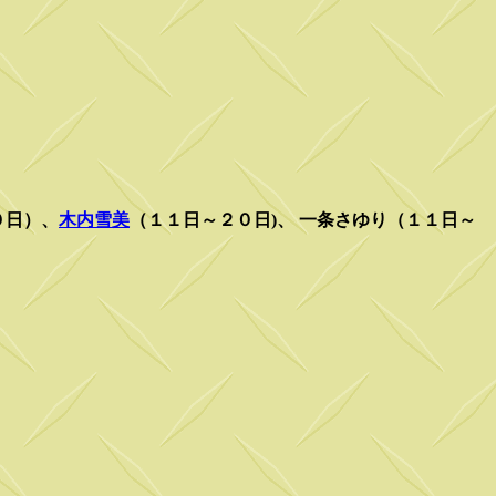
０日）、
木内雪美
（１１日～２０日)、 一条さゆり（１１日～