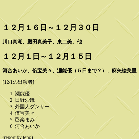
１２月１６日～１２月３０日
川口真湖、殿田真美子、東二美、他
１２月１日～１２月１５日
河合あいか、倍宝美々、瀬能優（５日まで？）、麻矢絵美里
[12/1の出演者]
瀬能優
日野沙織
外国人ダンサー
倍宝美々
邑楽まみ
河合あいか
(report by teno)