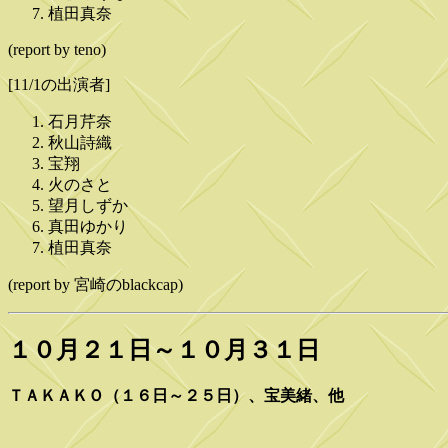
植田真奈
(report by teno)
[11/1の出演者]
石月芹奈
秋山詩織
宝翔
火のさと
望月しずか
真田ゆかり
植田真奈
(report by 宮崎のblackcap)
１０月２１日～１０月３１日
ＴＡＫＡＫＯ（１６日～２５日）、宝美緒、他