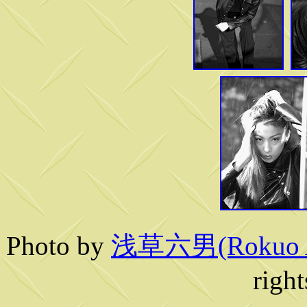
Photo by
浅草六男(Rokuo A
right