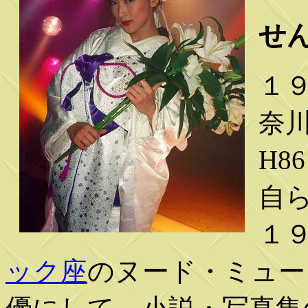
せん
１
奈川
H8
自
１
ック座
のヌード・ミュー