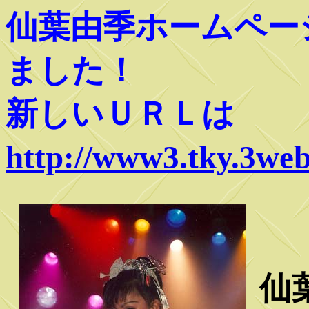
仙葉由季ホームペー
ました！
新しいＵＲＬは
http://www3.tky.3web
仙