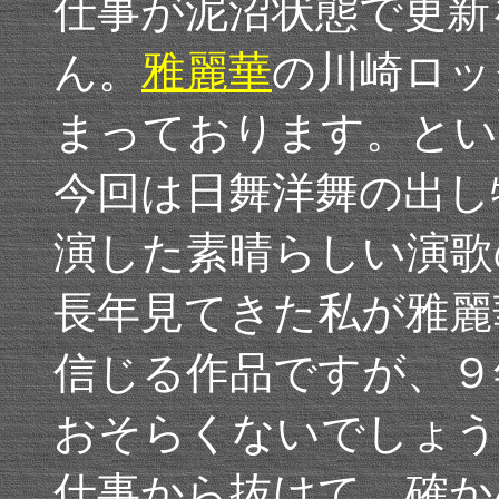
仕事が泥沼状態で更新
ん。
雅麗華
の川崎ロッ
まっております。とい
今回は日舞洋舞の出し
演した素晴らしい演歌
長年見てきた私が雅麗
信じる作品ですが、９
おそらくないでしょう
仕事から抜けて、確か