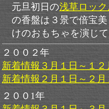
元旦初日の
浅草ロック
の香盤は３景で倍宝美
けのおもちゃを演じて
２００２年
新着情報３月１日～１２
新着情報２月１日～２月
２００1年
新着情報３月１日～３月