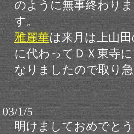
のように無事終わりま
す。
雅麗華
は来月は上山田
に代わってＤＸ東寺に
なりましたので取り急
03/1/5
明けましておめでとう