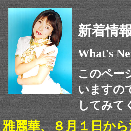
新着情
What's Ne
このペー
いますの
してみて
雅麗華、８月１日から