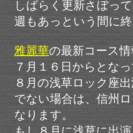
しばらく更新さぼって
週もあっという間に終
雅麗華
の最新コース情
７月１６日からとなっ
８月の浅草ロック座出
でない場合は、信州ロ
なります。
もし８月に浅草に出演